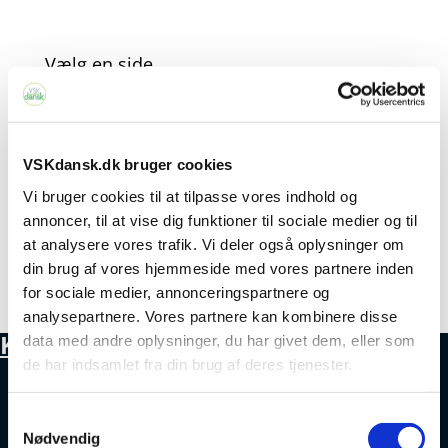
Vælg en side
Ingen resultater fundet
VSKdansk.dk bruger cookies
Vi bruger cookies til at tilpasse vores indhold og
Siden du anmodede om kunne ikke
annoncer, til at vise dig funktioner til sociale medier og til
at analysere vores trafik. Vi deler også oplysninger om
findes. Prøv at præciser din søgning, eller
din brug af vores hjemmeside med vores partnere inden
brug navigationen ovenfor til at lokalisere
for sociale medier, annonceringspartnere og
indlægget.
analysepartnere. Vores partnere kan kombinere disse
Kontakt
data med andre oplysninger, du har givet dem, eller som
de har indsamlet fra din brug af deres tjenester.
+45 4328 3500
Samtykkevalg
Nødvendig