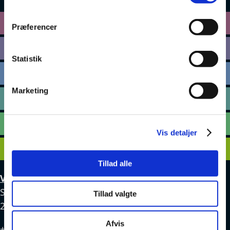
sprogcenter@brondby.dk
VSK Corporate
Præferencer
Danskuddannelse
Statistik
FVU
Marketing
Særlige kurser
Prøver
Vis detaljer
Om os
v
Tillad alle
VSK Glostrup
Skolevej 6
Tillad valgte
2600 Glostrup
Afvis
+ 45 4328 3500