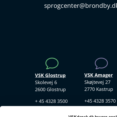
sprogcenter@brondby.d
v
v
VSK Amager
VSK Glostrup
Skøjtevej 27
Skolevej 6
2770 Kastrup
2600 Glostrup
+45 4328 3570
+ 45 4328 3500
VSKdansk.dk bruger cook