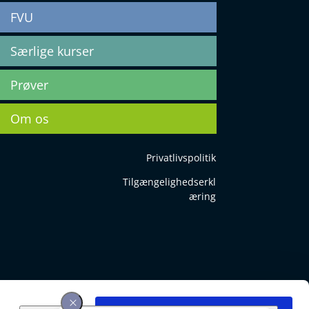
FVU
Særlige kurser
Prøver
Om os
Privatlivspolitik
Tilgængelighedserkl
æring