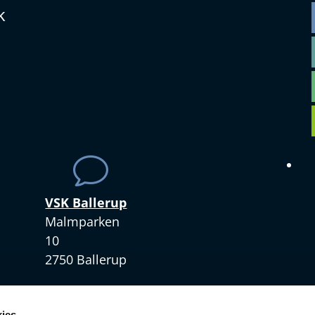
k
v
VSK Ballerup
Malmparken
10
2750 Ballerup
+45 4328 3420
ies