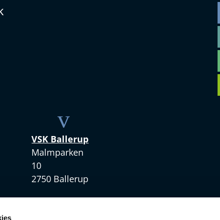
k
v
VSK Ballerup
Malmparken
10
2750 Ballerup
+45 4328 3420
ies