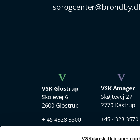
sprogcenter@brondby.d
v
v
VSK Amager
VSK Glostrup
Skøjtevej 27
Skolevej 6
2770 Kastrup
2600 Glostrup
+45 4328 3570
+ 45 4328 3500
VSKdansk.dk bruger cook