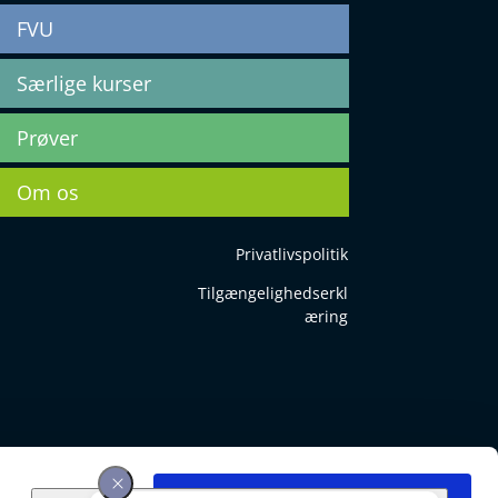
FVU
Særlige kurser
Prøver
Om os
Privatlivspolitik
Tilgængelighedserkl
æring