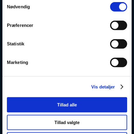
Samtykkevalg
Om os
Nødvendig
v
Præferencer
VSK Glostrup
Statistik
Skolevej 6
2600 Glostrup
Marketing
+ 45 4328 3500
v
Vis detaljer
VSK Amager
Tillad alle
Skøjtevej 27
2770 Kastrup
Tillad valgte
+45 4328 3570