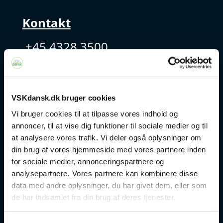
Kontakt
+45 4328 3500
sprogcenter@brondby.dk
VSKdansk.dk bruger cookies
VSK Corporate
Vi bruger cookies til at tilpasse vores indhold og
annoncer, til at vise dig funktioner til sociale medier og til
Danskuddannelse
at analysere vores trafik. Vi deler også oplysninger om
din brug af vores hjemmeside med vores partnere inden
FVU
for sociale medier, annonceringspartnere og
analysepartnere. Vores partnere kan kombinere disse
Særlige kurser
data med andre oplysninger, du har givet dem, eller som
de har indsamlet fra din brug af deres tjenester.
Prøver