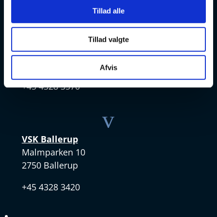
v
Tillad alle
VSK Amager
Tillad valgte
Skøjtevej 27
2770 Kastrup
Afvis
+45 4328 3570
v
VSK Ballerup
Malmparken 10
2750 Ballerup
+45 4328 3420