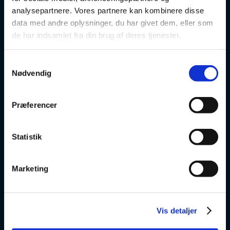
Danskuddannelse
analysepartnere. Vores partnere kan kombinere disse
data med andre oplysninger, du har givet dem, eller som
FVU
de har indsamlet fra din brug af deres tjenester.
Særlige kurser
Samtykkevalg
Nødvendig
Prøver
Om os
Præferencer
v
Statistik
VSK Glostrup
Marketing
Skolevej 6
2600 Glostrup
Vis detaljer
+ 45 4328 3500