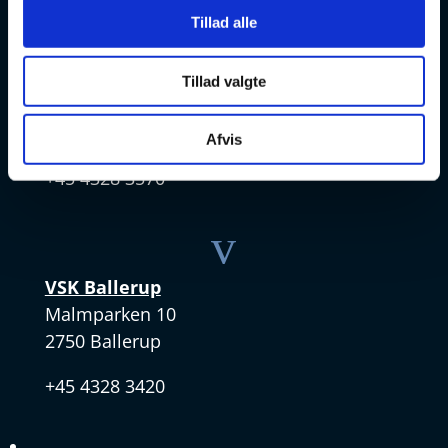
v
Tillad alle
VSK Amager
Tillad valgte
Skøjtevej 27
2770 Kastrup
Afvis
+45 4328 3570
v
VSK Ballerup
Malmparken 10
2750 Ballerup
+45 4328 3420