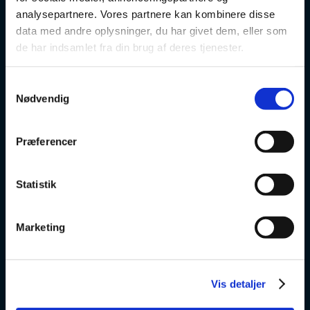
Danskuddannelse
analysepartnere. Vores partnere kan kombinere disse
data med andre oplysninger, du har givet dem, eller som
FVU
de har indsamlet fra din brug af deres tjenester.
Særlige kurser
Samtykkevalg
Nødvendig
Prøver
Om os
Præferencer
v
Statistik
VSK Glostrup
Marketing
Skolevej 6
2600 Glostrup
Vis detaljer
+ 45 4328 3500