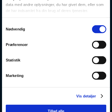
data med andre oplysninger, du har givet dem, eller som
de har indsamlet fra din brug af deres tjenester.
FVU
Særlige kurser
Samtykkevalg
Nødvendig
Prøver
Præferencer
Om os
Statistik
v
Marketing
VSK Glostrup
Skolevej 6
2600 Glostrup
Vis detaljer
+ 45 4328 3500
Tillad alle