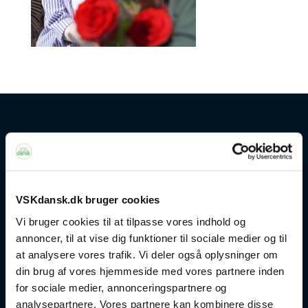
Kontakt
+45 4328 3500
VSKdansk.dk bruger cookies
sprogcenter@brondby.dk
Vi bruger cookies til at tilpasse vores indhold og
annoncer, til at vise dig funktioner til sociale medier og til
at analysere vores trafik. Vi deler også oplysninger om
din brug af vores hjemmeside med vores partnere inden
VSK Corporate
for sociale medier, annonceringspartnere og
analysepartnere. Vores partnere kan kombinere disse
Danskuddannelse