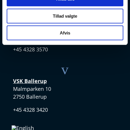
v
Tillad valgte
VSK Amager
Skøjtevej 27
Afvis
2770 Kastrup
+45 4328 3570
v
VSK Ballerup
Malmparken 10
2750 Ballerup
+45 4328 3420