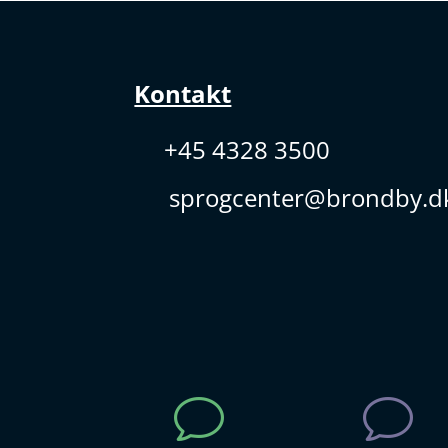
Kontakt
+45 4328 3500
sprogcenter@brondby.d
v
v