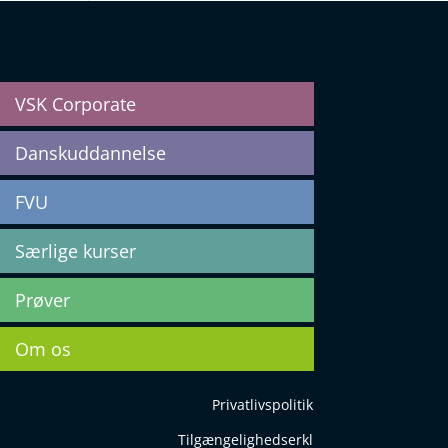
VSK Corporate
Danskuddannelse
FVU
Særlige kurser
Prøver
Om os
Privatlivspolitik
Tilgængelighedserkl