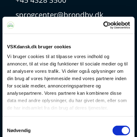
sprogcenter@brondby.dk
VSK Corporate
VSKdansk.dk bruger cookies
Danskuddannelse
Vi bruger cookies til at tilpasse vores indhold og
annoncer, til at vise dig funktioner til sociale medier og til
FVU
at analysere vores trafik. Vi deler også oplysninger om
din brug af vores hjemmeside med vores partnere inden
Særlige kurser
for sociale medier, annonceringspartnere og
analysepartnere. Vores partnere kan kombinere disse
Prøver
data med andre oplysninger, du har givet dem, eller som
de har indsamlet fra din brug af deres tjenester.
Om os
Samtykkevalg
v
Nødvendig