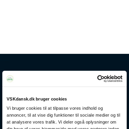
Kontakt
+45 4328 3500
VSKdansk.dk bruger cookies
sprogcenter@brondby.dk
Vi bruger cookies til at tilpasse vores indhold og
annoncer, til at vise dig funktioner til sociale medier og til
at analysere vores trafik. Vi deler også oplysninger om
din brug af vores hjemmeside med vores partnere inden