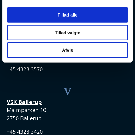
+ 45 4328 3500
Tillad alle
v
Tillad valgte
VSK Amager
Skøjtevej 27
Afvis
2770 Kastrup
+45 4328 3570
v
VSK Ballerup
Malmparken 10
2750 Ballerup
+45 4328 3420