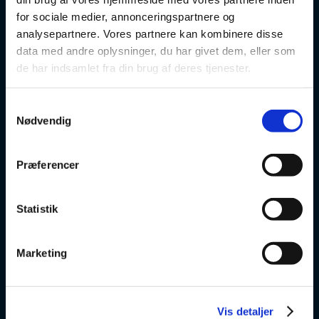
VSK Corporate
for sociale medier, annonceringspartnere og
analysepartnere. Vores partnere kan kombinere disse
Danskuddannelse
data med andre oplysninger, du har givet dem, eller som
de har indsamlet fra din brug af deres tjenester.
FVU
Samtykkevalg
Særlige kurser
Nødvendig
Prøver
Præferencer
Om os
Statistik
v
Marketing
VSK Glostrup
Skolevej 6
2600 Glostrup
Vis detaljer