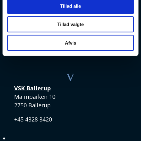
v
Tillad alle
VSK Amager
Tillad valgte
Skøjtevej 27
2770 Kastrup
Afvis
+45 4328 3570
v
VSK Ballerup
Malmparken 10
2750 Ballerup
+45 4328 3420