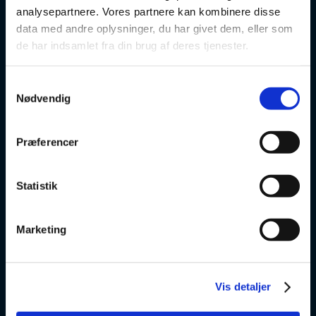
Danskuddannelse
analysepartnere. Vores partnere kan kombinere disse
data med andre oplysninger, du har givet dem, eller som
FVU
de har indsamlet fra din brug af deres tjenester.
Særlige kurser
Samtykkevalg
Nødvendig
Prøver
Om os
Præferencer
v
Statistik
VSK Glostrup
Marketing
Skolevej 6
2600 Glostrup
Vis detaljer
+ 45 4328 3500