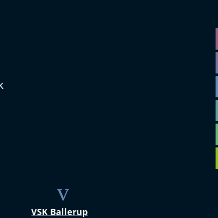
k
v
VSK Ballerup