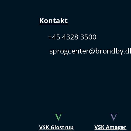
Kontakt
+45 4328 3500
sprogcenter@brondby.d
v
v
VSK Amager
VSK Glostrup