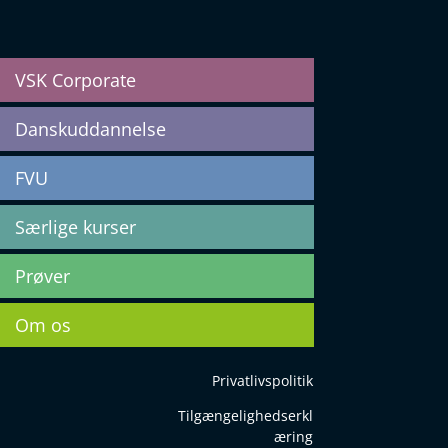
VSK Corporate
Danskuddannelse
FVU
Særlige kurser
Prøver
Om os
Privatlivspolitik
Tilgængelighedserkl
æring