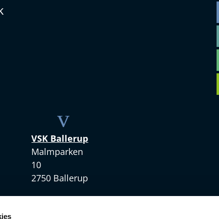
k
v
VSK Ballerup
Malmparken
10
2750 Ballerup
+45 4328 3420
ies