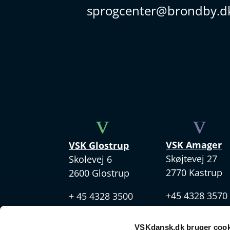
sprogcenter@brondby.d
v
v
VSK Amager
VSK Glostrup
Skøjtevej 27
Skolevej 6
2770 Kastrup
2600 Glostrup
+45 4328 3570
+ 45 4328 3500
VSKdansk.dk bruger cook