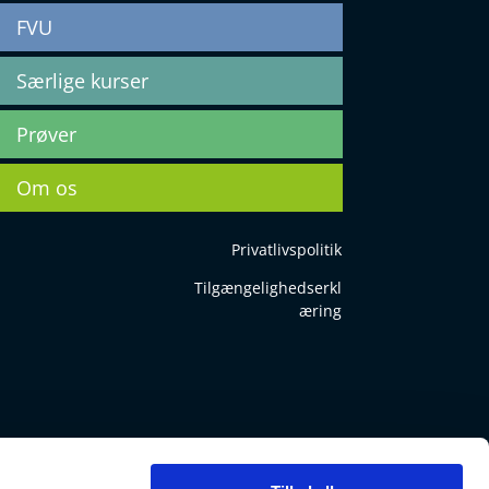
FVU
Særlige kurser
Prøver
Om os
Privatlivspolitik
Tilgængelighedserkl
æring