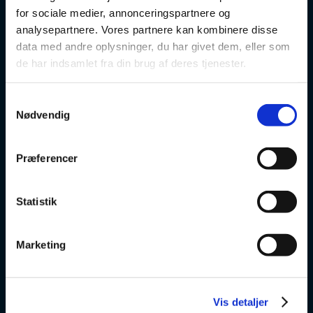
for sociale medier, annonceringspartnere og
Danskuddannelse
analysepartnere. Vores partnere kan kombinere disse
data med andre oplysninger, du har givet dem, eller som
FVU
de har indsamlet fra din brug af deres tjenester.
Særlige kurser
Samtykkevalg
Nødvendig
Prøver
Præferencer
Om os
Statistik
v
Marketing
VSK Glostrup
Skolevej 6
2600 Glostrup
Vis detaljer