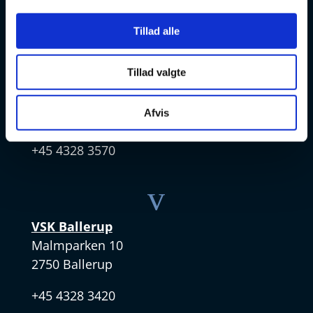
+ 45 4328 3500
Tillad alle
v
Tillad valgte
VSK Amager
Skøjtevej 27
Afvis
2770 Kastrup
+45 4328 3570
v
VSK Ballerup
Malmparken 10
2750 Ballerup
+45 4328 3420