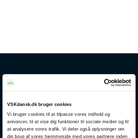
Kontakt
+45 4328 3500
VSKdansk.dk bruger cookies
sprogcenter@brondby.dk
Vi bruger cookies til at tilpasse vores indhold og
annoncer, til at vise dig funktioner til sociale medier og til
at analysere vores trafik. Vi deler også oplysninger om
VSK Corporate
din brug af vores hjemmeside med vores partnere inden