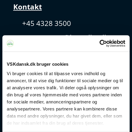
Kontakt
+45 4328 3500
sprogcenter@brondby.dk
VSK Corporate
VSKdansk.dk bruger cookies
Danskuddannelse
Vi bruger cookies til at tilpasse vores indhold og
annoncer, til at vise dig funktioner til sociale medier og til
FVU
at analysere vores trafik. Vi deler også oplysninger om
din brug af vores hjemmeside med vores partnere inden
Særlige kurser
for sociale medier, annonceringspartnere og
analysepartnere. Vores partnere kan kombinere disse
data med andre oplysninger, du har givet dem, eller som
Prøver
de har indsamlet fra din brug af deres tjenester.
Om os