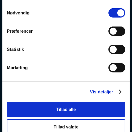
Samtykkevalg
Nødvendig
v
Præferencer
VSK Glostrup
Skolevej 6
2600 Glostrup
Statistik
+ 45 4328 3500
Marketing
v
Vis detaljer
VSK Amager
Skøjtevej 27
Tillad alle
2770 Kastrup
+45 4328 3570
Tillad valgte