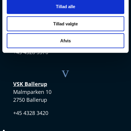
v
Tillad alle
VSK Amager
Tillad valgte
Skøjtevej 27
2770 Kastrup
Afvis
+45 4328 3570
v
VSK Ballerup
Malmparken 10
2750 Ballerup
+45 4328 3420