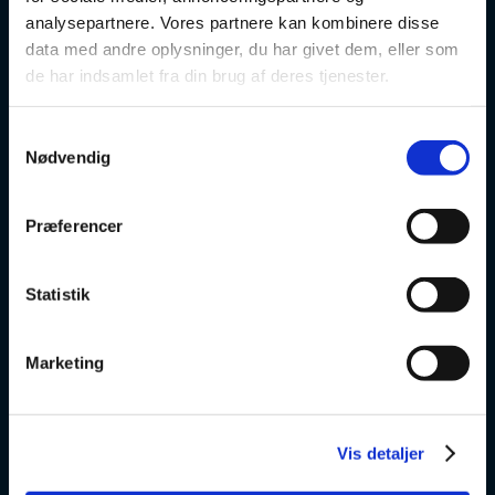
Danskuddannelse
analysepartnere. Vores partnere kan kombinere disse
data med andre oplysninger, du har givet dem, eller som
FVU
de har indsamlet fra din brug af deres tjenester.
Særlige kurser
Samtykkevalg
Nødvendig
Prøver
Om os
Præferencer
v
Statistik
VSK Glostrup
Marketing
Skolevej 6
2600 Glostrup
Vis detaljer
+ 45 4328 3500