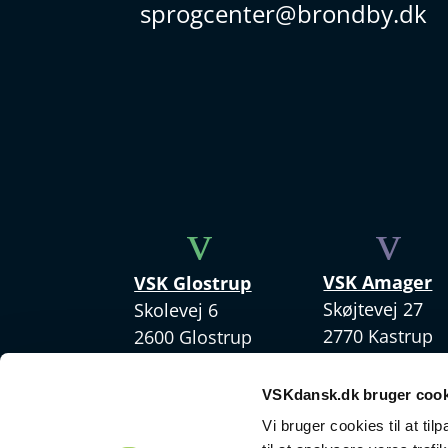
sprogcenter@brondby.dk
v
v
VSK Amager
VSK Glostrup
Skøjtevej 27
Skolevej 6
2770 Kastrup
2600 Glostrup
+45 4328 3570
+ 45 4328 3500
VSKdansk.dk bruger cook
Vi bruger cookies til at til