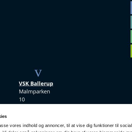
v
VSK Ballerup
Malmparken
10
2750 Ballerup
ies
+45 4328 3420
passe vores indhold og annoncer, til at vise dig funktioner til soci