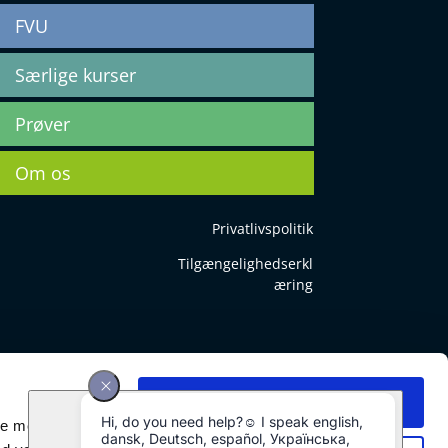
FVU
Særlige kurser
Prøver
Om os
Privatlivspolitik
Tilgængelighedserkl
æring
Tillad alle
ale medier og