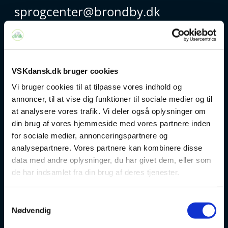
sprogcenter@brondby.dk
VSK Corporate
VSKdansk.dk bruger cookies
Danskuddannelse
Vi bruger cookies til at tilpasse vores indhold og
FVU
annoncer, til at vise dig funktioner til sociale medier og til
at analysere vores trafik. Vi deler også oplysninger om
Særlige kurser
din brug af vores hjemmeside med vores partnere inden
for sociale medier, annonceringspartnere og
Prøver
analysepartnere. Vores partnere kan kombinere disse
data med andre oplysninger, du har givet dem, eller som
de har indsamlet fra din brug af deres tjenester.
Om os
Samtykkevalg
v
Nødvendig