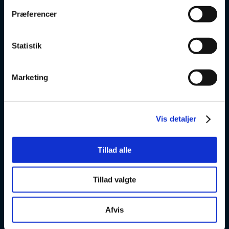
VSK Glostrup
Præferencer
Skolevej 6
2600 Glostrup
Statistik
+ 45 4328 3500
Marketing
v
VSK Amager
Vis detaljer
Skøjtevej 27
2770 Kastrup
Tillad alle
+45 4328 3570
Tillad valgte
v
Afvis
VSK Ballerup