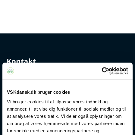
Kontakt
+45 4328 3500
sprogcenter@brondby.dk
VSKdansk.dk bruger cookies
Vi bruger cookies til at tilpasse vores indhold og
annoncer, til at vise dig funktioner til sociale medier og til
VSK Corporate
at analysere vores trafik. Vi deler også oplysninger om
din brug af vores hjemmeside med vores partnere inden
Danskuddannelse
for sociale medier, annonceringspartnere og