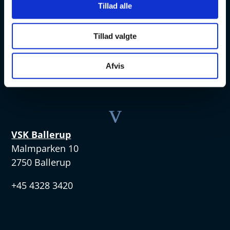
v
Tillad alle
VSK Amager
Tillad valgte
Skøjtevej 27
2770 Kastrup
Afvis
+45 4328 3570
v
VSK Ballerup
Malmparken 10
2750 Ballerup
+45 4328 3420