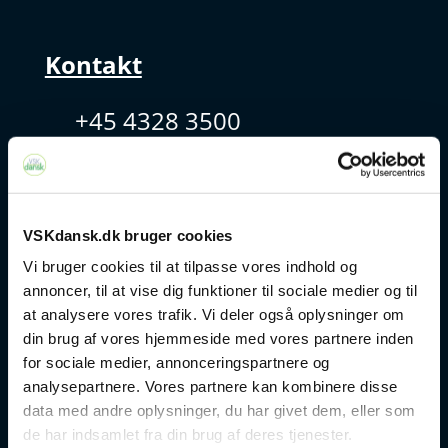
Kontakt
+45 4328 3500
sprogcenter@brondby.dk
VSKdansk.dk bruger cookies
VSK Corporate
Vi bruger cookies til at tilpasse vores indhold og
Danskuddannelse
annoncer, til at vise dig funktioner til sociale medier og til
at analysere vores trafik. Vi deler også oplysninger om
FVU
din brug af vores hjemmeside med vores partnere inden
for sociale medier, annonceringspartnere og
analysepartnere. Vores partnere kan kombinere disse
Særlige kurser
data med andre oplysninger, du har givet dem, eller som
de har indsamlet fra din brug af deres tjenester.
Prøver