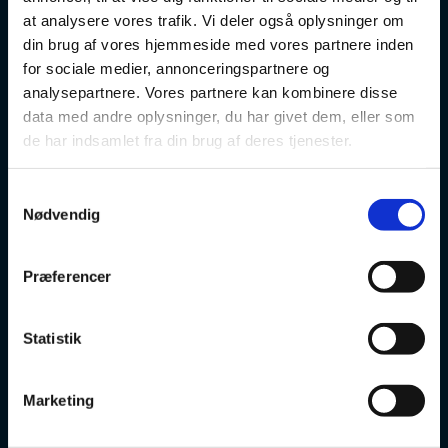
sprogcenter@brondby.dk
at analysere vores trafik. Vi deler også oplysninger om
din brug af vores hjemmeside med vores partnere inden
for sociale medier, annonceringspartnere og
analysepartnere. Vores partnere kan kombinere disse
VSK Corporate
data med andre oplysninger, du har givet dem, eller som
de har indsamlet fra din brug af deres tjenester.
Danskuddannelse
Samtykkevalg
FVU
Nødvendig
Særlige kurser
Præferencer
Prøver
Statistik
Om os
Marketing
v