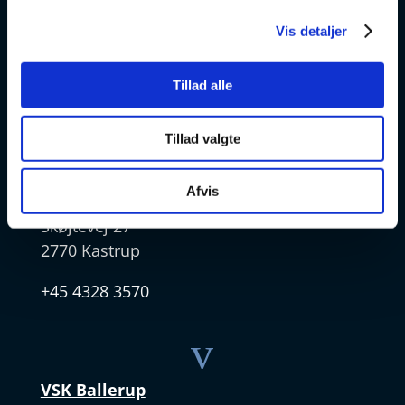
VSK Glostrup
Vis detaljer
Skolevej 6
2600 Glostrup
Tillad alle
+ 45 4328 3500
Tillad valgte
v
Afvis
VSK Amager
Skøjtevej 27
2770 Kastrup
+45 4328 3570
v
VSK Ballerup