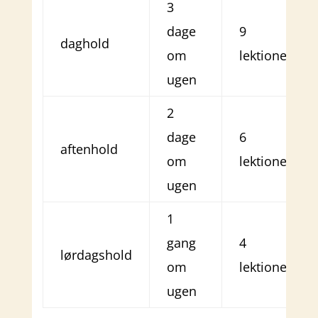
3
dage
9
daghold
om
lektioner
ugen
2
dage
6
aftenhold
om
lektioner
ugen
1
gang
4
lørdagshold
om
lektioner
ugen