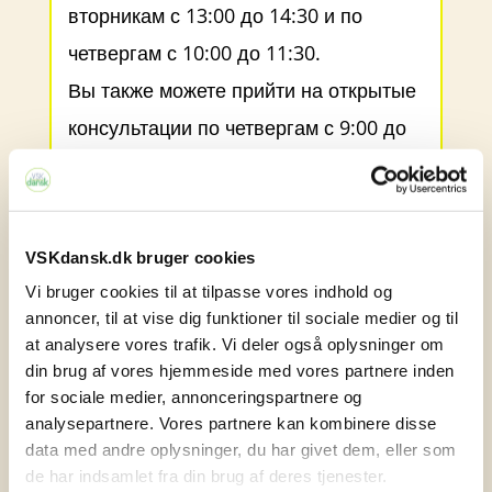
вторникам с 13:00 до 14:30 и по
четвергам с 10:00 до 11:30.
Вы также можете прийти на открытые
консультации по четвергам с 9:00 до
10:00.
Если
вы новый ученик
, желающий
начать обучение в школе, вам
VSKdansk.dk bruger cookies
Vi bruger cookies til at tilpasse vores indhold og
необходимо записаться на прием на
annoncer, til at vise dig funktioner til sociale medier og til
сайте школы:
https://vskdansk.dk/
at analysere vores trafik. Vi deler også oplysninger om
din brug af vores hjemmeside med vores partnere inden
Жду Вас!
for sociale medier, annonceringspartnere og
analysepartnere. Vores partnere kan kombinere disse
Карен Лофт
data med andre oplysninger, du har givet dem, eller som
de har indsamlet fra din brug af deres tjenester.
Электронная почта: