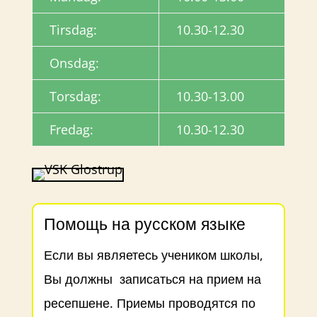
Tirsdag:
10.30-12.30
Onsdag:
Torsdag:
10.30-13.00
Fredag:
10.30-12.30
Помощь на русском языке
Если
вы являетесь учеником школы,
Вы должны записаться на прием на
ресепшене. Приемы проводятся по