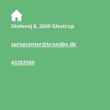
S
kolevej 6,
2600 Glostrup
sprogcenter@brondby.dk
43283500