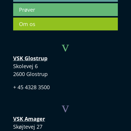
Prøver
Om os
v
VSK Glostrup
Skolevej 6
2600 Glostrup
+ 45 4328 3500
v
VSK Amager
Skøjtevej 27