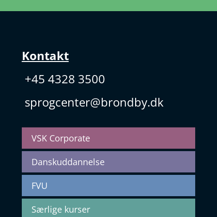
Kontakt
+45 4328 3500
sprogcenter@brondby.dk
VSK Corporate
Danskuddannelse
FVU
Særlige kurser