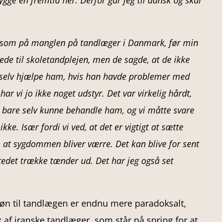
ygge en fremtid her. Derfor går jeg til dansk og skal
rksom på manglen på tandlæger i Danmark, før min
gede til skoletandplejen, men de sagde, at de ikke
id selv hjælpe ham, hvis han havde problemer med
r vi jo ikke noget udstyr. Det var virkelig hårdt,
e bare selv kunne behandle ham, og vi måtte svare
ke. Især fordi vi ved, at det er vigtigt at sætte
, at sygdommen bliver værre. Det kan blive for sent
edet trække tænder ud. Det har jeg også set
 søn til tandlægen er endnu mere paradoksalt,
 af iranske tandlæger, som står på spring for at