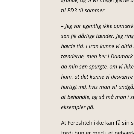
grunde, og vi vil meget gerne b
til PD3 til sommer.
– Jeg var egentlig ikke opmæ
søn fik dårlige tænder. Jeg rin
havde tid. I Iran kunne vi alt
tænderne, men her i Danmark ha
da min søn spurgte, om vi ikk
ham, at det kunne vi desværre ik
hurtigt ind, hvis man vil undgå
at behandle, og så må man i st
eksempler på.
At Fereshteh ikke kan få sin
fordi hun er med i et netværk