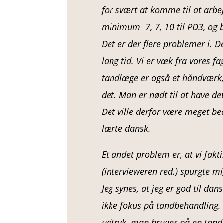
for svært at komme til at arb
minimum 7, 7, 10 til PD3, og b
Det er der flere problemer i. D
lang tid. Vi er væk fra vores fa
tandlæge er også et håndværk, s
det. Man er nødt til at have de
Det ville derfor være meget b
lærte dansk.
Et andet problem er, at vi fakt
(intervieweren red.) spurgte mi
Jeg synes, at jeg er god til da
ikke fokus på tandbehandling. 
udtryk, man bruger på en tand