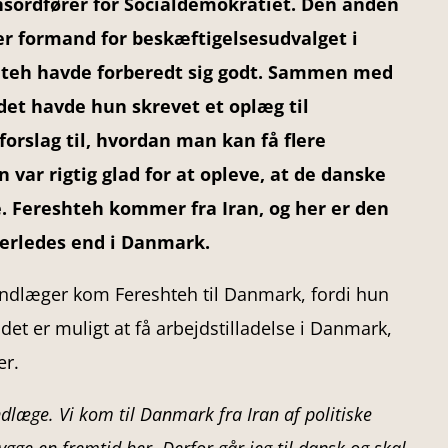
nsordfører for Socialdemokratiet. Den anden
er formand for beskæftigelsesudvalget i
eh havde forberedt sig godt. Sammen med
et havde hun skrevet et oplæg til
 forslag til, hvordan man kan få flere
 var rigtig glad for at opleve, at de danske
e. Fereshteh kommer fra Iran, og her er den
derledes end i Danmark.
dlæger kom Fereshteh til Danmark, fordi hun
 det er muligt at få arbejdstilladelse i Danmark,
er.
læge. Vi kom til Danmark fra Iran af politiske