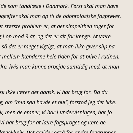
ejde som tandlæge i Danmark. Først skal man have
agefter skal man op til de odontologiske fagprøver.
et største problem er, at det simpelthen tager for
g i op mod 3 år, og det er alt for længe. At være
å det er meget vigtigt, at man ikke giver slip på
t mellem hænderne hele tiden for at blive i rutinen.
edre, hvis man kunne arbejde samtidig med, at man
isk ikke lærer det dansk, vi har brug for. Da du
g, om “min søn havde et hul”, forstod jeg det ikke.
nsk, men de emner, vi har i undervisningen, har jo
Vi har brug for at lære fagsproget og lære de
lægeklinik. Det gælder også for andre faggrupper.