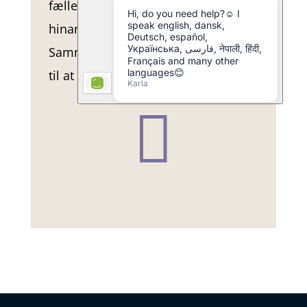
fællesskab, hvor de hjælper de
hinanden med at nå et fælles mål.
Sammenlagt håber hun, det rækker
til at gøre drøm til virkelighed.
