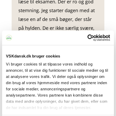
læse til eksamen. Der er ro og god
stemning. Jeg starter dagen med at
læse en af de små bøger, der står
på hylden. De er ikke særlig svære,
men min læsehastighed kommer
op, og det har jeg brug for i
læseforståelse. Bøgerne er min
VSKdansk.dk bruger cookies
opvarmning, smiler hun.
Vi bruger cookies til at tilpasse vores indhold og
annoncer, til at vise dig funktioner til sociale medier og til
Tandlægedansk
at analysere vores trafik. Vi deler også oplysninger om
Men det er også vigtigt for Ghazaleh
din brug af vores hjemmeside med vores partnere inden
for sociale medier, annonceringspartnere og
at tale dansk i hverdagen. Derfor er
analysepartnere. Vores partnere kan kombinere disse
hun frivillig på en tandklinik, som
data med andre oplysninger, du har givet dem, eller som
de har indsamlet fra din brug af deres tjenester.
Røde Kors driver. Og det elsker hun.