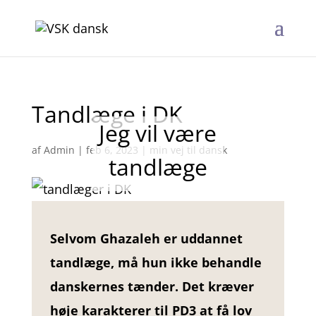
Tandlæge i DK
Jeg vil være
af
Admin
|
feb 6, 2023
|
min vej til dansk
tandlæge
Selvom Ghazaleh er uddannet
tandlæge, må hun ikke behandle
danskernes tænder. Det kræver
høje karakterer til PD3 at få lov