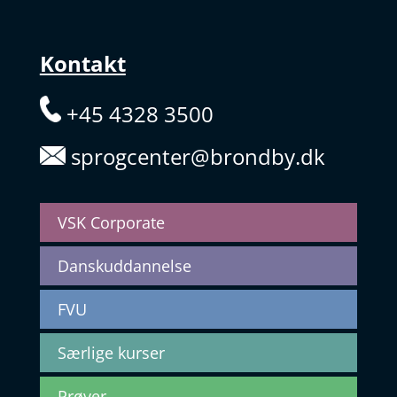
Kontakt
+45 4328 3500
sprogcenter@brondby.dk
VSK Corporate
Danskuddannelse
FVU
Særlige kurser
Prøver