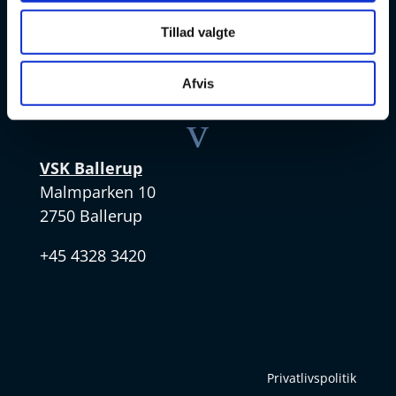
Skøjtevej 27
2770 Kastrup
Tillad valgte
+45 4328 3570
Afvis
v
VSK Ballerup
Malmparken 10
2750 Ballerup
+45 4328 3420
Privatlivspolitik