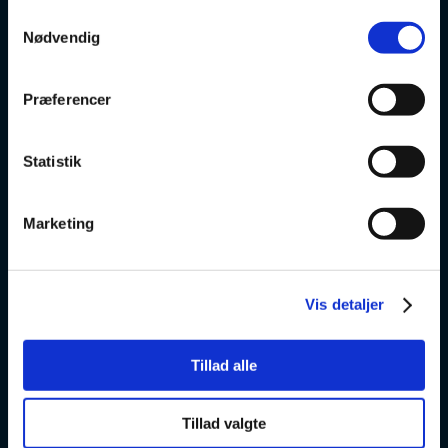
Samtykkevalg
Nødvendig
v
Præferencer
VSK Glostrup
Skolevej 6
2600 Glostrup
Statistik
+ 45 4328 3500
Marketing
v
Vis detaljer
VSK Amager
Skøjtevej 27
Tillad alle
2770 Kastrup
+45 4328 3570
Tillad valgte