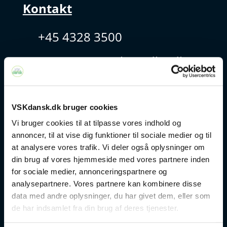
Kontakt
+45 4328 3500
sprogcenter@brondby.dk
VSK Corporate
VSKdansk.dk bruger cookies
Danskuddannelse
Vi bruger cookies til at tilpasse vores indhold og
annoncer, til at vise dig funktioner til sociale medier og til
FVU
at analysere vores trafik. Vi deler også oplysninger om
din brug af vores hjemmeside med vores partnere inden
for sociale medier, annonceringspartnere og
Særlige kurser
analysepartnere. Vores partnere kan kombinere disse
data med andre oplysninger, du har givet dem, eller som
Prøver
de har indsamlet fra din brug af deres tjenester.
Om os