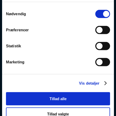
Om os
Samtykkevalg
Nødvendig
v
Præferencer
VSK Glostrup
Skolevej 6
Statistik
2600 Glostrup
+ 45 4328 3500
Marketing
v
Vis detaljer
VSK Amager
Skøjtevej 27
Tillad alle
2770 Kastrup
+45 4328 3570
Tillad valgte