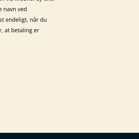
de navn ved
t endeligt, når du
 at betaling er
9