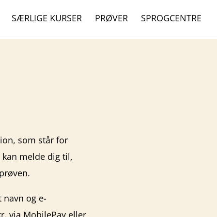
SÆRLIGE KURSER
PRØVER
SPROGCENTRE
tion, som står for
an melde dig til,
sprøven.
t navn og e-
r. via MobilePay eller