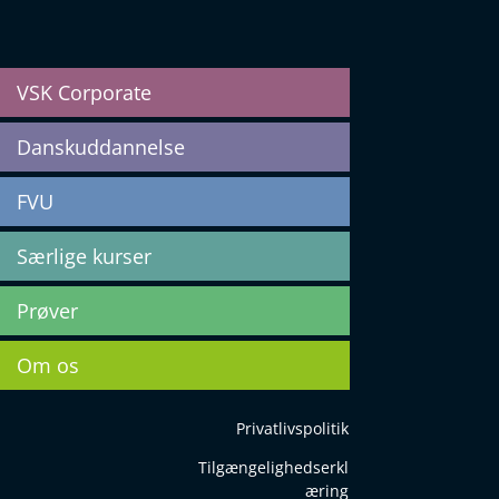
VSK Corporate
Danskuddannelse
FVU
Særlige kurser
Prøver
Om os
Privatlivspolitik
Tilgængelighedserkl
æring