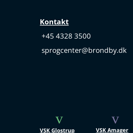
Kontakt
+45 4328 3500
sprogcenter@brondby.dk
v
v
VSK Amager
VSK Glostrup