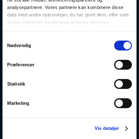
Danskuddannelse
analysepartnere. Vores partnere kan kombinere disse
data med andre oplysninger, du har givet dem, eller som
FVU
de har indsamlet fra din brug af deres tjenester.
Særlige kurser
Samtykkevalg
Nødvendig
Prøver
Om os
Præferencer
v
Statistik
VSK Glostrup
Marketing
Skolevej 6
2600 Glostrup
Vis detaljer
+ 45 4328 3500