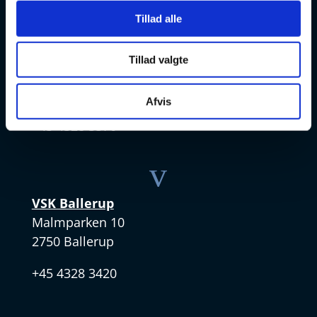
v
Tillad alle
VSK Amager
Tillad valgte
Skøjtevej 27
2770 Kastrup
Afvis
+45 4328 3570
v
VSK Ballerup
Malmparken 10
2750 Ballerup
+45 4328 3420