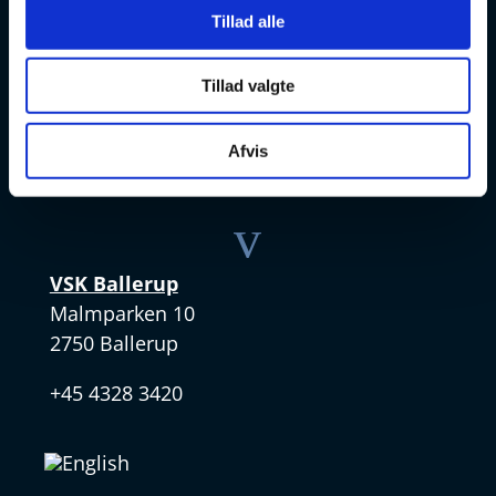
v
Tillad alle
VSK Amager
Skøjtevej 27
Tillad valgte
2770 Kastrup
Afvis
+45 4328 3570
v
VSK Ballerup
Malmparken 10
2750 Ballerup
+45 4328 3420