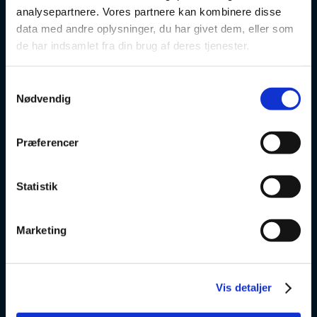
analysepartnere. Vores partnere kan kombinere disse
FVU
data med andre oplysninger, du har givet dem, eller som
de har indsamlet fra din brug af deres tjenester.
Særlige kurser
Samtykkevalg
Prøver
Nødvendig
Om os
Præferencer
v
Statistik
VSK Glostrup
Skolevej 6
Marketing
2600 Glostrup
+ 45 4328 3500
Vis detaljer