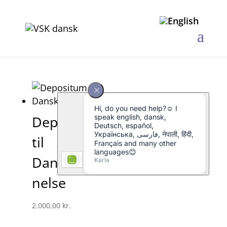
Depositum
til
Danskuddan
nelse
2.000,00
kr.