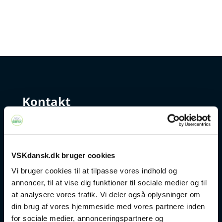
Kontakt
+45 4328 3500
sprogcenter@brondby.dk
VSKdansk.dk bruger cookies
Vi bruger cookies til at tilpasse vores indhold og
annoncer, til at vise dig funktioner til sociale medier og til
VSK Corporate
at analysere vores trafik. Vi deler også oplysninger om
din brug af vores hjemmeside med vores partnere inden
Danskuddannelse
for sociale medier, annonceringspartnere og