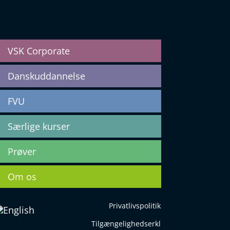
VSK Corporate
Danskuddannelse
FVU
Særlige kurser
Prøver
Om os
Privatlivspolitik
Tilgængelighedserkl