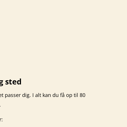
g sted
 passer dig. I alt kan du få op til 80
.
r: