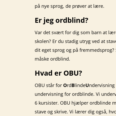
på nye sprog, de prøver at lære.
Er jeg ordblind?
Var det svært for dig som barn at lær
skolen? Er du stadig utryg ved at sta
dit eget sprog og på fremmedsprog? S
måske ordblind.
Hvad er OBU?
OBU står for
O
rd
B
linde
U
ndervisning 
undervisning for ordblinde. Vi unde
6 kursister. OBU hjælper ordblinde m
stave og skrive. Vi lærer dig også, hv