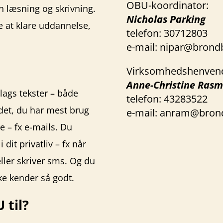
OBU-koordinator:
in læsning og skrivning.
Nicholas Parking
e at klare uddannelse,
telefon:
30712803
e-mail:
nipar@brond
Virksomhedshenvend
Anne-Christine Ras
lags tekster – både
telefon:
43283522
e det, du har mest brug
e-mail:
anram@brond
e – fx e-mails. Du
 dit privatliv – fx når
ller skriver sms. Og du
ikke kender så godt.
 til?