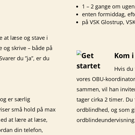
1 – 2 gange om ugen
enten formiddag, eft
på
VSK Glostrup,
VSK
e at læse og stave i
ve og skrive – både på
Kom i
varer du ”ja”, er du
Hvis du 
vores OBU-koordinator 
sammen, vil han inviter
og er særlig
tager cirka 2 timer. Du
rviser små hold på max
ordblindhed, og som give
ed at lære at læse,
ordblindeundervisning
ordan din telefon,