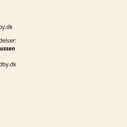
by.dk
elser:
mussen
by.dk