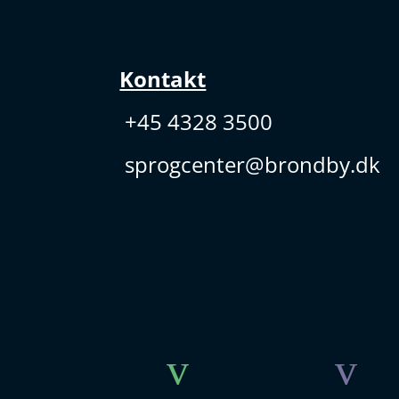
Kontakt
+45 4328 3500
sprogcenter@brondby.dk
v
v